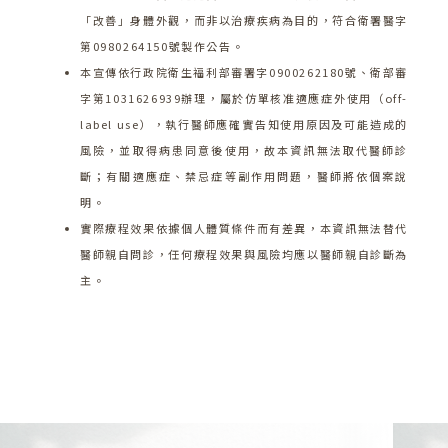
「改善」身體外觀，而非以治療疾病為目的，符合衛署醫字
第0980264150號製作公告。
本宣傳依行政院衛生福利部審署字0900262180號、衛部審
字第1031626939辦理，屬於仿單核准適應症外使用（off-
label use），執行醫師應確實告知使用原因及可能造成的
風險，並取得病患同意後使用，故本資訊無法取代醫師診
斷；有關適應症、禁忌症等副作用問題，醫師將依個案說
明。
實際療程效果依據個人體質條件而有差異，本資訊無法替代
醫師親自問診，任何療程效果與風險均應以醫師親自診斷為
主。