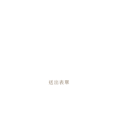
晚上(18:30-20:00)
需求說明
送出表單