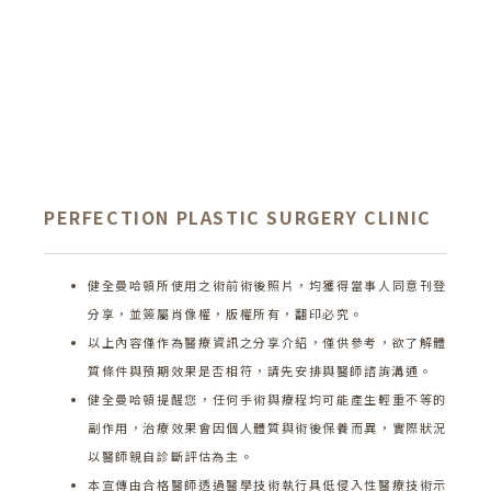
PERFECTION PLASTIC SURGERY CLINIC
健全曼哈頓所使用之術前術後照片，均獲得當事人同意刊登
分享，並簽屬肖像權，版權所有，翻印必究。
以上內容僅作為醫療資訊之分享介紹，僅供參考，欲了解體
質條件與預期效果是否相符，請先安排與醫師諮詢溝通。
健全曼哈頓提醒您，任何手術與療程均可能產生輕重不等的
副作用，治療效果會因個人體質與術後保養而異，實際狀況
以醫師親自診斷評估為主。
本宣傳由合格醫師透過醫學技術執行具低侵入性醫療技術示