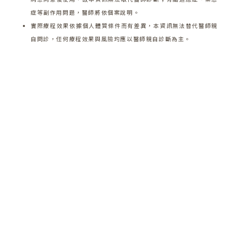
症等副作用問題，醫師將依個案說明。
實際療程效果依據個人體質條件而有差異，本資訊無法替代醫師親
自問診，任何療程效果與風險均應以醫師親自診斷為主。
歡迎預約諮詢
邀請一樣對「美」有超高標準的你，一起開啟一
段蛻變的旅程!