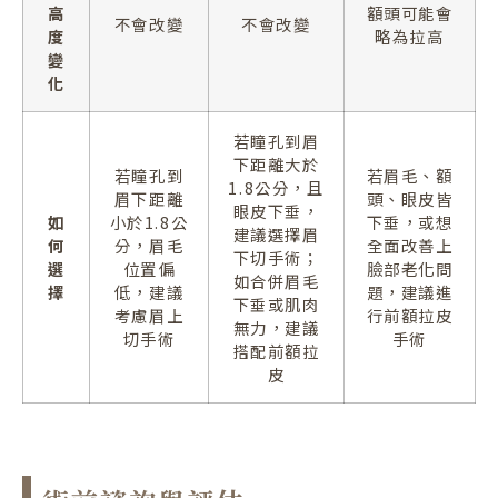
高
額頭可能會
不會改變
不會改變
度
略為拉高
變
化
若瞳孔到眉
下距離大於
若瞳孔到
若眉毛、額
1.8公分，且
眉下距離
頭、眼皮皆
眼皮下垂，
如
小於1.8公
下垂，或想
建議選擇眉
何
分，眉毛
全面改善上
下切手術；
選
位置偏
臉部老化問
如合併眉毛
擇
低，建議
題，建議進
下垂或肌肉
考慮眉上
行前額拉皮
無力，建議
切手術
手術
搭配前額拉
皮