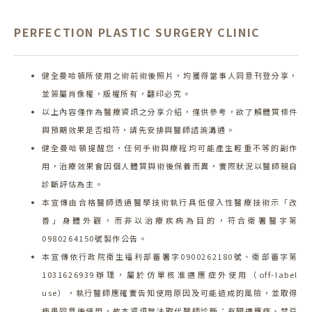
PERFECTION PLASTIC SURGERY CLINIC
健全曼哈頓所使用之術前術後照片，均獲得當事人同意刊登分享，
並簽屬肖像權，版權所有，翻印必究。
以上內容僅作為醫療資訊之分享介紹，僅供參考，欲了解體質條件
與預期效果是否相符，請先安排與醫師諮詢溝通。
健全曼哈頓提醒您，任何手術與療程均可能產生輕重不等的副作
用，治療效果會因個人體質與術後保養而異，實際狀況以醫師親自
診斷評估為主。
本宣傳由合格醫師透過醫學技術執行具低侵入性醫療技術示「改
善」身體外觀，而非以治療疾病為目的，符合衛署醫字第
0980264150號製作公告。
本宣傳依行政院衛生福利部審署字0900262180號、衛部審字第
1031626939辦理，屬於仿單核准適應症外使用（off-label
use），執行醫師應確實告知使用原因及可能造成的風險，並取得
病患同意後使用，故本資訊無法取代醫師診斷；有關適應症、禁忌