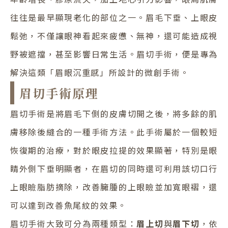
往往是最早顯現老化的部位之一。眉毛下垂、上眼皮
鬆弛，不僅讓眼神看起來疲憊、無神，還可能造成視
野被遮擋，甚至影響日常生活。眉切手術，便是專為
解決這類「眉眼沉重感」所設計的微創手術。
眉切手術原理
眉切手術是將眉毛下側的皮膚切開之後，將多餘的肌
膚移除後縫合的一種手術方法。此手術屬於一個較短
恢復期的治療，對於眼皮拉提的效果顯著，特別是眼
睛外側下垂明顯者，在眉切的同時還可利用該切口行
上眼瞼脂肪摘除，改善臃腫的上眼瞼並加寬眼褶，還
可以達到改善魚尾紋的效果。
眉切手術大致可分為兩種類型：
眉上切
與
眉下切
，依