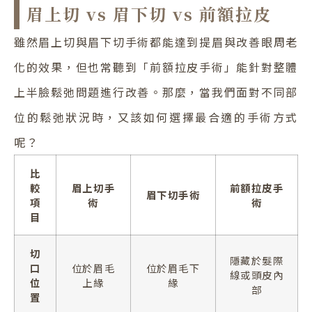
眉上切 vs 眉下切 vs 前額拉皮
雖然眉上切與眉下切手術都能達到提眉與改善眼周老
化的效果，但也常聽到「前額拉皮手術」能針對整體
上半臉鬆弛問題進行改善。那麼，當我們面對不同部
位的鬆弛狀況時，又該如何選擇最合適的手術方式
呢？
比
較
眉上切手
前額拉皮手
眉下切手術
項
術
術
目
切
隱藏於髮際
口
位於眉毛
位於眉毛下
線或頭皮內
位
上緣
緣
部
置