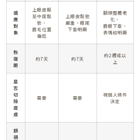
上眼皮輕
適
額頭整體老
至中度鬆
上眼皮鬆弛
應
化、
弛、
嚴重、眼尾
對
眉眼下垂、
眉毛位置
下垂明顯
象
表情紋明顯
偏低
恢
約2週或以
復
約7天
約7天
上
期
是
否
切
視個人條件
需要
需要
除
決定
皮
膚
額
頭