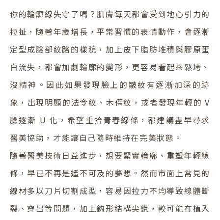
你的輪廓線失守了嗎？肌膚每天都會受到地心引力的
拉扯，隨著年歲增長，平常習慣的表情動作，會逐漸
定型成臉部紋路的樣貌，加上皮下脂肪堆積與膠原蛋
白流失，都會加劇輪廓的變形，更容易看起來鬆垮、
沒精神。因此如果發現臉上的皺紋有逐漸加深的跡
象，出現明顯的法令紋、木偶紋，或者發現年輕的 V
臉逐漸 U 化，希望重拾青春線條，都建議盡早尋求
醫美協助，才能讓自己隨時維持在完美狀態。
隨著醫美技術日益進步，想要緊實輪廓、重塑年輕線
條，早已不再是遙不可及的夢想。然而市面上常見的
線材多以刀片切割成型，容易因拉力不均導致線體斷
裂、穿出等問題，加上鈎形結構尖銳，較可能在植入