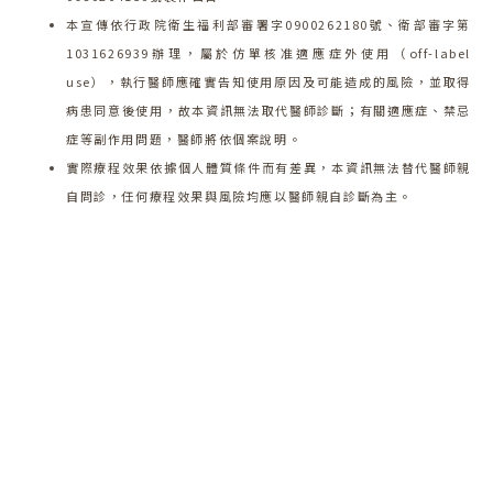
本宣傳依行政院衛生福利部審署字0900262180號、衛部審字第
1031626939辦理，屬於仿單核准適應症外使用（off-label
use），執行醫師應確實告知使用原因及可能造成的風險，並取得
病患同意後使用，故本資訊無法取代醫師診斷；有關適應症、禁忌
症等副作用問題，醫師將依個案說明。
實際療程效果依據個人體質條件而有差異，本資訊無法替代醫師親
自問診，任何療程效果與風險均應以醫師親自診斷為主。
歡迎預約諮詢
邀請一樣對「美」有超高標準的你，一起開啟一
段蛻變的旅程!