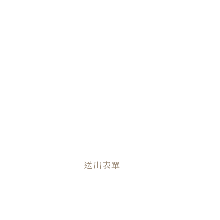
下午(13:30-17:30)
晚上(18:30-20:00)
需求說明
送出表單