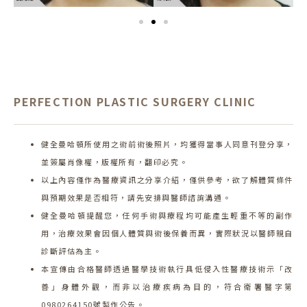
PERFECTION PLASTIC SURGERY CLINIC
健全曼哈頓所使用之術前術後照片，均獲得當事人同意刊登分享，
並簽屬肖像權，版權所有，翻印必究。
以上內容僅作為醫療資訊之分享介紹，僅供參考，欲了解體質條件
與預期效果是否相符，請先安排與醫師諮詢溝通。
健全曼哈頓提醒您，任何手術與療程均可能產生輕重不等的副作
用，治療效果會因個人體質與術後保養而異，實際狀況以醫師親自
診斷評估為主。
本宣傳由合格醫師透過醫學技術執行具低侵入性醫療技術示「改
善」身體外觀，而非以治療疾病為目的，符合衛署醫字第
0980264150號製作公告。