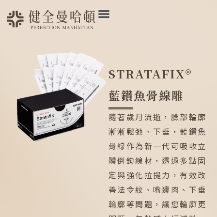
STRATAFIX®
藍鑽魚骨線雕
隨著歲月流逝，臉部輪廓
漸漸鬆弛、下垂，藍鑽魚
骨線作為新一代可吸收立
體倒鉤線材，透過多點固
定與強化拉提力，有效改
善法令紋、嘴邊肉、下垂
輪廓等問題，讓您輪廓更