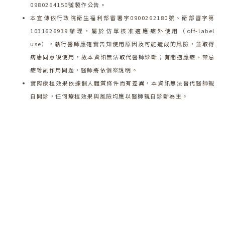
0980264150號製作公告。
本宣傳依行政院衛生福利部審署字0900262180號、衛部審字第
1031626939辦理，屬於仿單核准適應症外使用（off-label
use），執行醫師應確實告知使用原因及可能造成的風險，並取得
病患同意後使用，故本資訊無法取代醫師診斷；有關適應症、禁忌
症等副作用問題，醫師將依個案說明。
實際療程效果依據個人體質條件而有差異，本資訊無法替代醫師親
自問診，任何療程效果與風險均應以醫師親自診斷為主。
歡迎預約諮詢
邀請一樣對「美」有超高標準的你，一起開啟一
段蛻變的旅程!