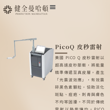
PicoQ 皮秒雷射
美國 PICO Q 皮秒雷射以
超高速皮秒脈衝，將能量
精準傳遞至真皮層，產生
「光震波效應」，有效震
碎黑色素顆粒，協助淡化
斑點、痘疤、刺青與膚色
不均等困擾。不同於傳統
雷射以熱能燒灼，PICO