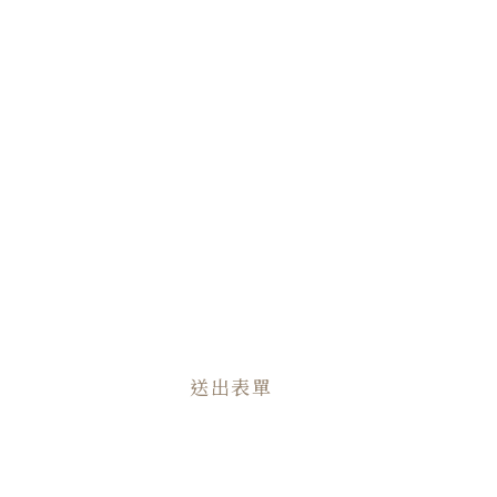
上午(10:00-12:00)
下午(13:30-17:30)
晚上(18:30-20:00)
需求說明
送出表單