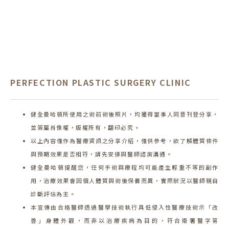
PERFECTION PLASTIC SURGERY CLINIC
健全曼哈頓所使用之術前術後照片，均獲得當事人同意刊登分享，
並簽屬肖像權，版權所有，翻印必究。
以上內容僅作為醫療資訊之分享介紹，僅供參考，欲了解體質條件
與預期效果是否相符，請先安排與醫師諮詢溝通。
健全曼哈頓提醒您，任何手術與療程均可能產生輕重不等的副作
用，治療效果會因個人體質與術後保養而異，實際狀況以醫師親自
診斷評估為主。
本宣傳由合格醫師透過醫學技術執行具低侵入性醫療技術示「改
善」身體外觀，而非以治療疾病為目的，符合衛署醫字第