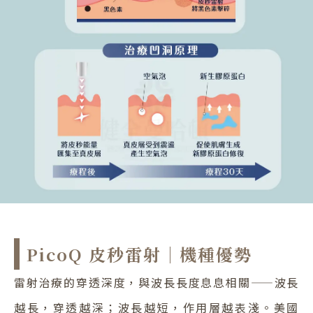
PicoQ 皮秒雷射｜機種優勢
雷射治療的穿透深度，與波長長度息息相關——波長
越長，穿透越深；波長越短，作用層越表淺。美國