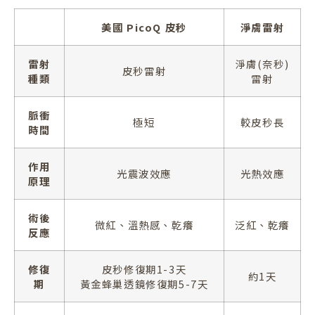
美國 PicoQ 皮秒
淨膚雷射
雷射
淨膚(奈秒)
皮秒雷射
種類
雷射
脈衝
極短
較皮秒長
時間
作用
光震波效應
光熱效應
原理
術後
微紅、溫熱感、乾癢
泛紅、乾癢
反應
修復
皮秒修復期1-3天
約1天
期
黃金蜂巢透鏡修復期5-7天