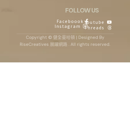
FOLLOW US
Faceboook
Youtube
Instagram
Threads
Copyright © 健全曼哈頓 | Designed By
RiseCreatives 展躍網路
. All rights reserved.