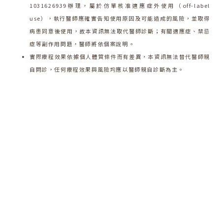
1031626939辦理，屬於仿單核准適應症外使用（off-label
use），執行醫師應確實告知使用原因及可能造成的風險，並取得
病患同意後使用，故本資訊無法取代醫師診斷；有關適應症、禁忌
症等副作用問題，醫師將依個案說明。
實際療程效果依據個人體質條件而有差異，本資訊無法替代醫師親
自問診，任何療程效果與風險均應以醫師親自診斷為主。
歡迎預約諮詢
邀請一樣對「美」有超高標準的你，一起開啟一
段蛻變的旅程!