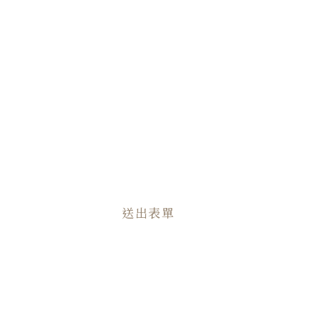
晚上(18:30-20:00)
需求說明
送出表單