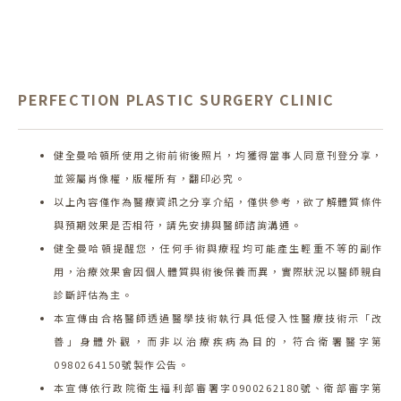
PERFECTION PLASTIC SURGERY CLINIC
健全曼哈頓所使用之術前術後照片，均獲得當事人同意刊登分享，
並簽屬肖像權，版權所有，翻印必究。
以上內容僅作為醫療資訊之分享介紹，僅供參考，欲了解體質條件
與預期效果是否相符，請先安排與醫師諮詢溝通。
健全曼哈頓提醒您，任何手術與療程均可能產生輕重不等的副作
用，治療效果會因個人體質與術後保養而異，實際狀況以醫師親自
診斷評估為主。
本宣傳由合格醫師透過醫學技術執行具低侵入性醫療技術示「改
善」身體外觀，而非以治療疾病為目的，符合衛署醫字第
0980264150號製作公告。
本宣傳依行政院衛生福利部審署字0900262180號、衛部審字第