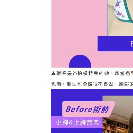
▲職業是外拍模特兒的她，每當遇
乳溝，胸型也會擠得不自然，胸部