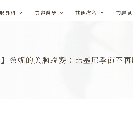
形外科
美容醫學
其他療程
美麗見
乳】桑妮的美胸蛻變：比基尼季節不再