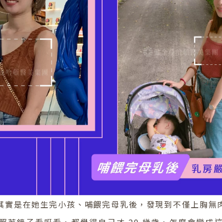
其實是在她生完小孩、哺餵完母乳後，發現到不僅上胸無
照著鏡子看呀看，都覺得自己才 20 幾歲，怎麼會變成