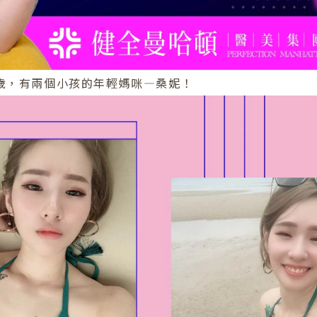
歲，有兩個小孩的年輕媽咪—桑妮！